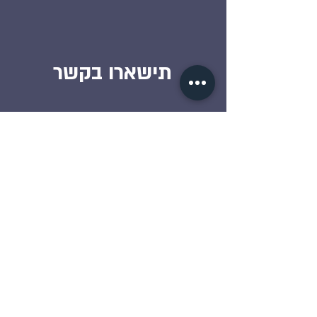
תישארו בקשר
ירושלים
אלישר 7, ירושלים
02-5398991
the.bloc.jlm.faq@gmail.com
תל-אביב
המרץ 4,
תל אביב
03-5258897