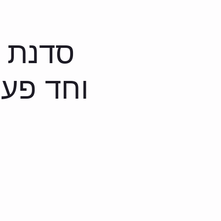
Bloc JLM
Bloc TLV
פעם ראשונה
סדנת ב
וחד פעמ