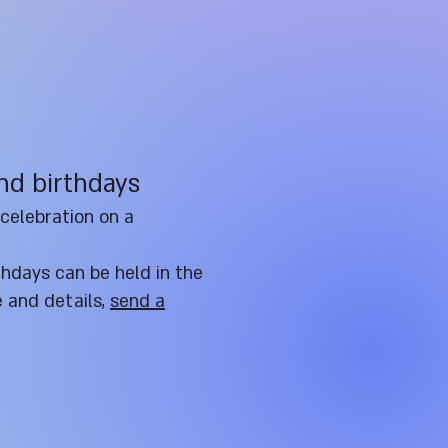
and birthdays
 celebration on a
thdays can be held in the
e and details,
s
end a