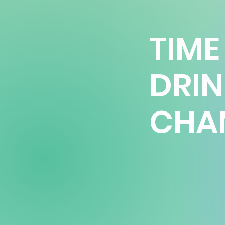
TIME
DRI
CHA