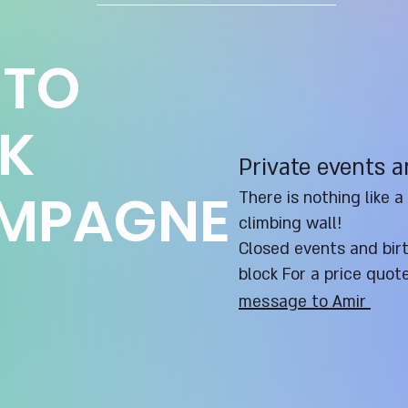
 TO
NK
Private events 
MPAGNE
There is nothing like a
climbing wall!
Closed events and bir
block For a price quot
message
to
Amir