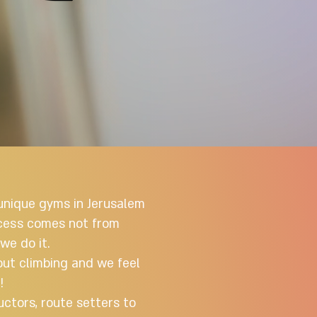
unique gyms in Jerusalem
ccess comes not from
we do it.
out climbing and we feel
!
ctors, route setters to