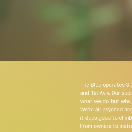
The Bloc operates 3 
and Tel Aviv. Our su
what we do, but why 
We’re all psyched ab
it does good to climb
From owners to instru