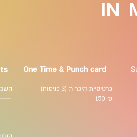
IN
One Time & Punch card
S
nts
כרטיסיית היכרות (3 כניסות)
השכרת
₪ 150
הנחת 